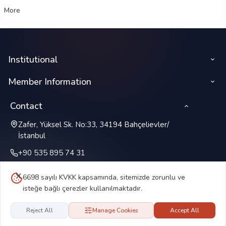
More
Institutional
Member Information
Contact
Zafer, Yüksel Sk. No:33, 34194 Bahçelievler/
İstanbul
+90 535 895 74 31
6698 sayılı KVKK kapsamında, sitemizde zorunlu ve
isteğe bağlı çerezler kullanılmaktadır.
Reject All
Manage Cookies
Accept All