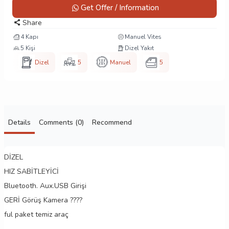
Get Offer / Information
Share
4 Kapı
Manuel Vites
5 Kişi
Dizel Yakıt
Dizel
5
Manuel
5
Details
Comments (0)
Recommend
DİZEL
HIZ SABİTLEYİCİ
Bluetooth. Aux.USB Girişi
GERİ Görüş Kamera ????
ful paket temiz araç